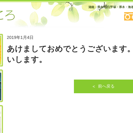
湘南・県央地区(平塚・厚木・海
トップページ
2019年1月4日
あけましておめでとうございます
いします。
健康保険による訪問治療
前へ戻る
外来治療の流れと料金