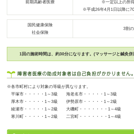
前期高齢者医療
※一定以上の所
※平成26年4月1日以降に
国民健康保険
3割
社会保険
1回の施術時間は、約30分になります。(マッサージと鍼灸併
障害者医療の助成対象者は自己負担がかかりません
※各市町村により対象の等級が異なります。
平塚市・・・・・1～3級 海老名市・・・・・1～3級
厚木市・・・・・1～3級 伊勢原市・・・・・1～2級
綾瀬市・・・・・1～2級 大磯町・・・・・・・1～4級
寒川町・・・・・1～2級 二宮町・・・・・・・1～4級