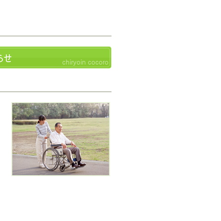
らせ
chiryoin cocoro