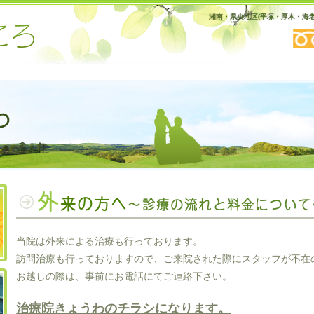
湘南・県央地区(平塚・厚木・海
わ
トップページ
外
来の方へ
～診療の流れと料金について
当院は外来による治療も行っております。
訪問治療も行っておりますので、ご来院された際にスタッフが不在
健康保険による訪問治療
お越しの際は、事前にお電話にてご連絡下さい。
治療院きょうわのチラシになります。